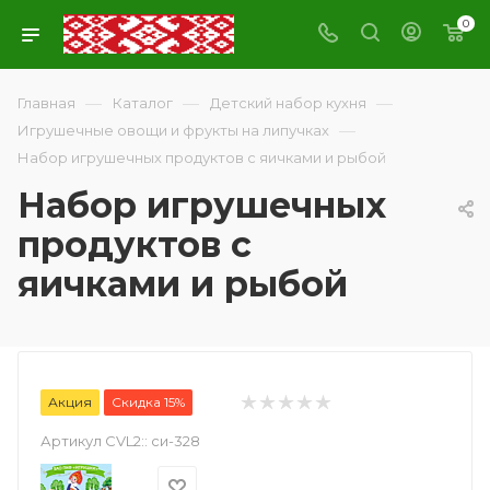
0
—
—
—
Главная
Каталог
Детский набор кухня
—
Игрушечные овощи и фрукты на липучках
Набор игрушечных продуктов с яичками и рыбой
Набор игрушечных
продуктов с
яичками и рыбой
Акция
Скидка 15%
Артикул CVL2::
си-328