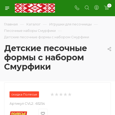
0
—
—
—
Главная
Каталог
Игрушки для песочницы
—
Песочные наборы Смурфики
Детские песочные формы с набором Смурфики
Детские песочные
формы с набором
Смурфики
скидка Полесье
Артикул CVL2::
65254