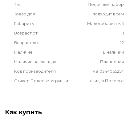
Тип
Песочный набор
Товар для
подходит всем
Габариты
Малогабаритный
Возраст от
1
Возраст до
12
Наличие
В наличии
Наличие на складах
Планерная
Код производителя
4810344065254
Стикер Полесье-игрушки
скидка Полесье
Как купить