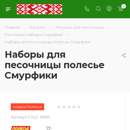
0
—
—
—
Главная
Каталог
Игрушки для песочницы
—
Песочные наборы Смурфики
Наборы для песочницы полесье Смурфики
Наборы для
песочницы полесье
Смурфики
скидка Полесье
Артикул CVL2::
65155