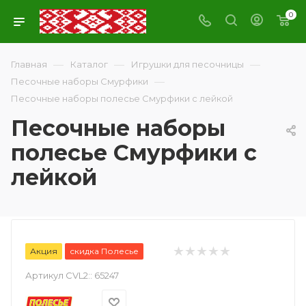
0
—
—
—
Главная
Каталог
Игрушки для песочницы
—
Песочные наборы Смурфики
Песочные наборы полесье Смурфики с лейкой
Песочные наборы
полесье Смурфики с
лейкой
Акция
скидка Полесье
Артикул CVL2::
65247