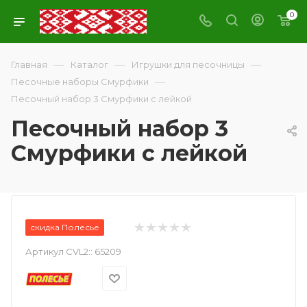
0
—
—
—
Главная
Каталог
Игрушки для песочницы
—
Песочные наборы Смурфики
Песочный набор 3 Смурфики с лейкой
Песочный набор 3
Смурфики с лейкой
скидка Полесье
Артикул CVL2::
65209