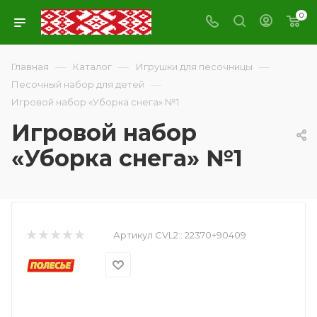
0
—
—
—
Главная
Каталог
Игрушки для песочницы
—
Песочный набор для детей
Игровой набор «Уборка снега» №1
Игровой набор
«Уборка снега» №1
Артикул CVL2::
22370+90409