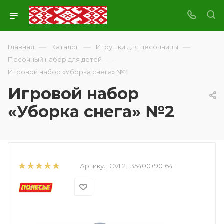
—
—
—
Главная
Каталог
Игрушки для песочницы
—
Песочный набор для детей
Игровой набор «Уборка снега» №2
Игровой набор
«Уборка снега» №2
Артикул CVL2::
35400+90164