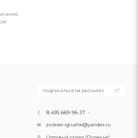
исания,
сят
ПОДПИСАТЬСЯ НА РАССЫЛКУ
8 495 669-96-37
polesie-igrushki@yandex.ru
Оптовый отдел "Полесье"