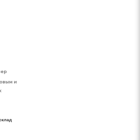
вер
товым и
х
склад