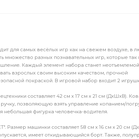
ит для самых весёлых игр как на свежем воздухе, в 
ть множество разных познавательных игр, которые так
ышление. Каждый элемент набора станет неотъемлемой
овать взрослых своим высоким качеством, прочной
безопасной покраской. В игровой набор входит 2 игрушк
цтехники составляет 42 см х 17 см х 21 см (ДхШхВ). Ко
 ручку, позволяющую взять управление копанием/погр
ся небольшая фигурка человечка-водителя.
 Размер машинки составляет 58 см х 16 см х 20 см (Д
опускается, имеет откидывающийся борт. Также, полуп