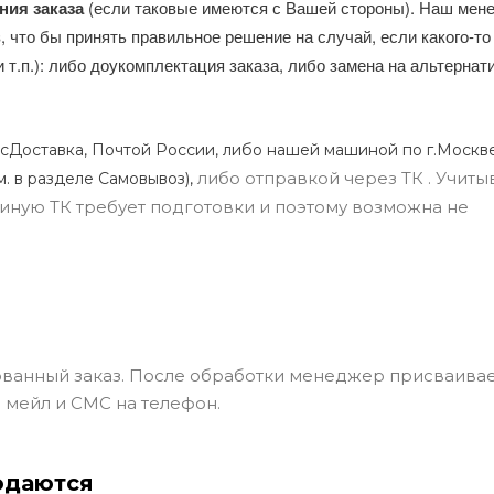
ния заказа
(если таковые имеются с Вашей стороны). Наш мен
, что бы принять правильное решение на случай, если какого-то
и т.п.): либо доукомплектация заказа, либо замена на альтерна
сДоставка, Почтой России, либо нашей машиной по г.Москве
либо отправкой через ТК . Учиты
м. в разделе Самовывоз),
ли иную ТК требует подготовки и поэтому возможна не
ванный заказ. После обработки менеджер присваивае
 мейл и СМС на телефон.
одаются