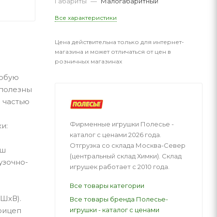
Габариты
—
Малогабаритный
Все характеристики
Цена действительна только для интернет-
магазина и может отличаться от цен в
розничных магазинах
любую
 полезны
 частью
Фирменные игрушки Полесье -
и:
каталог с ценами 2026 года.
Отгрузка со склада Москва-Север
вш
(центральный склад Химки). Склад
узочно-
игрушек работает с 2010 года.
Все товары категории
хШхВ).
Все товары бренда Полесье-
игрушки - каталог с ценами
рицеп