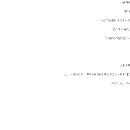
Бела
пл
Большой само
для мал
Малогабари
В на
ЦС Химки-Планерная Родные иг
00068514