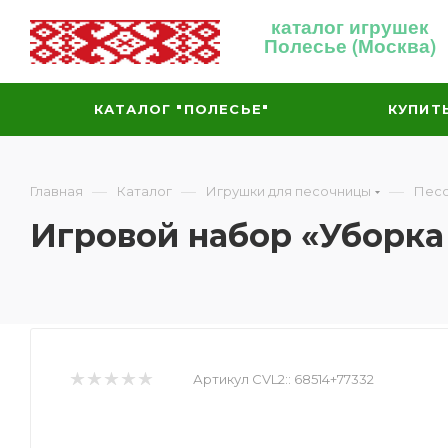
каталог игрушек
Полесье (Москва)
КАТАЛОГ "ПОЛЕСЬЕ"
КУПИТ
—
—
—
Главная
Каталог
Игрушки для песочницы
Песо
Игровой набор «Уборка
Артикул CVL2::
68514+77332