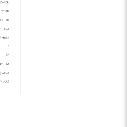
русь
астик
свал
ьчика
тный
2
12
личии
рушки
77332