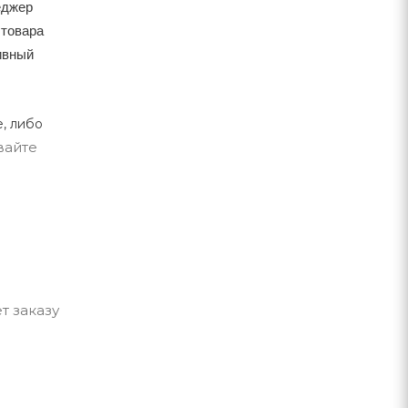
еджер
 товара
тивный
, либо
вайте
т заказу