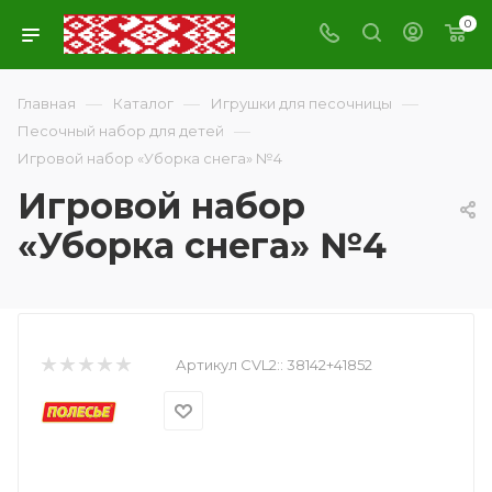
0
—
—
—
Главная
Каталог
Игрушки для песочницы
—
Песочный набор для детей
Игровой набор «Уборка снега» №4
Игровой набор
«Уборка снега» №4
Артикул CVL2::
38142+41852