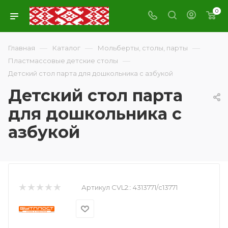
0
—
—
—
Главная
Каталог
Мольберты, столы, парты
—
Пластмассовые детские столы
Детский стол парта для дошкольника с азбукой
Детский стол парта
для дошкольника с
азбукой
Артикул CVL2::
4313771/с13771