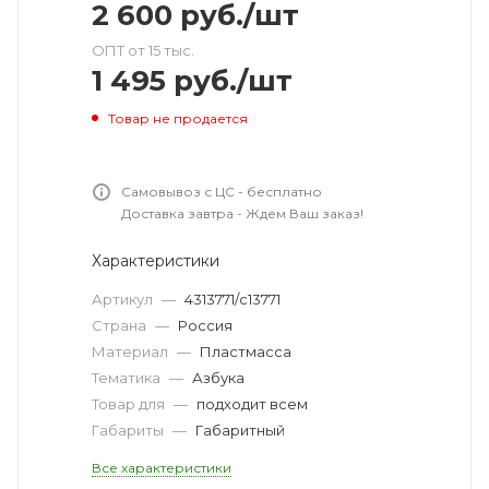
2 600
руб.
/шт
ОПТ от 15 тыс.
1 495
руб.
/шт
Товар не продается
Самовывоз с ЦС - бесплатно
Доставка завтра - Ждем Ваш заказ!
Характеристики
Артикул
—
4313771/с13771
Страна
—
Россия
Материал
—
Пластмасса
Тематика
—
Азбука
Товар для
—
подходит всем
Габариты
—
Габаритный
Все характеристики