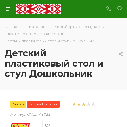
—
—
—
Главная
Каталог
Мольберты, столы, парты
—
Пластмассовые детские столы
Детский пластиковый стол и стул Дошкольник
Детский
пластиковый стол и
стул Дошкольник
Акция
скидка Полесье
Артикул CVL2::
43023