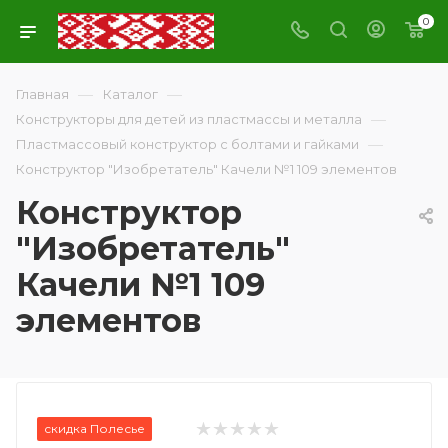
0
—
—
Главная
Каталог
—
Конструкторы для детей из пластмассы и металла
—
Пластмассовый конструктор с болтами и гайками
Конструктор "Изобретатель" Качели №1 109 элементов
Конструктор
"Изобретатель"
Качели №1 109
элементов
скидка Полесье