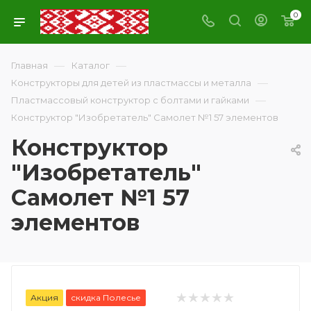
0
—
—
Главная
Каталог
—
Конструкторы для детей из пластмассы и металла
—
Пластмассовый конструктор с болтами и гайками
Конструктор "Изобретатель" Самолет №1 57 элементов
Конструктор
"Изобретатель"
Самолет №1 57
элементов
Акция
скидка Полесье