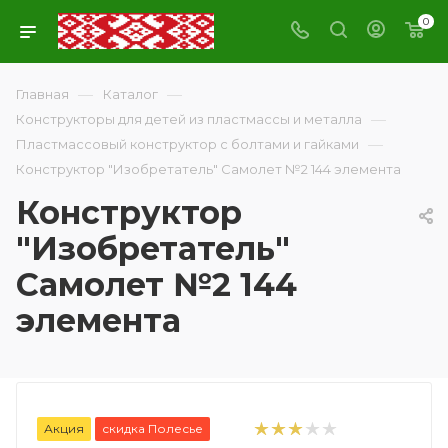
0
—
—
Главная
Каталог
—
Конструкторы для детей из пластмассы и металла
—
Пластмассовый конструктор с болтами и гайками
Конструктор "Изобретатель" Самолет №2 144 элемента
Конструктор
"Изобретатель"
Самолет №2 144
элемента
Акция
скидка Полесье