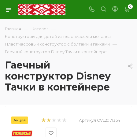
0
—
—
Главная
Каталог
—
Конструкторы для детей из пластмассы и металла
—
Пластмассовый конструктор с болтами и гайками
Гаечный конструктор Disney Тачки в контейнере
Гаечный
конструктор Disney
Тачки в контейнере
Акция
Артикул CVL2::
71354