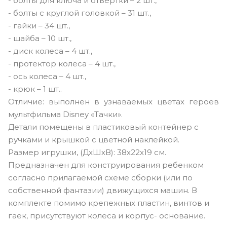
- болты для ключа и отвертки – 2 шт.,
- болты с круглой головкой – 31 шт.,
- гайки – 34 шт.,
- шайба – 10 шт.,
- диск колеса – 4 шт.,
- протектор колеса – 4 шт.,
- ось колеса – 4 шт.,
- крюк – 1 шт..
Отличие: выполнен в узнаваемых цветах героев
мультфильма Disney «Тачки».
Детали помещены в пластиковый контейнер с
ручками и крышкой с цветной наклейкой.
Размер игрушки, (ДxШхВ): 38х22х19 см.
Предназначен для конструирования ребенком
согласно прилагаемой схеме сборки (или по
собственной фантазии) движущихся машин. В
комплекте помимо крепежных пластин, винтов и
гаек, присутствуют колеса и корпус- основание.