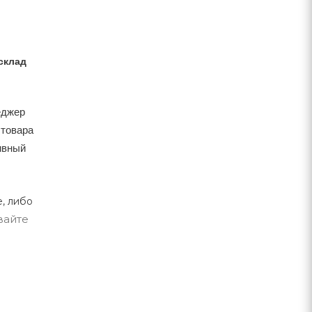
склад
еджер
 товара
тивный
, либо
вайте