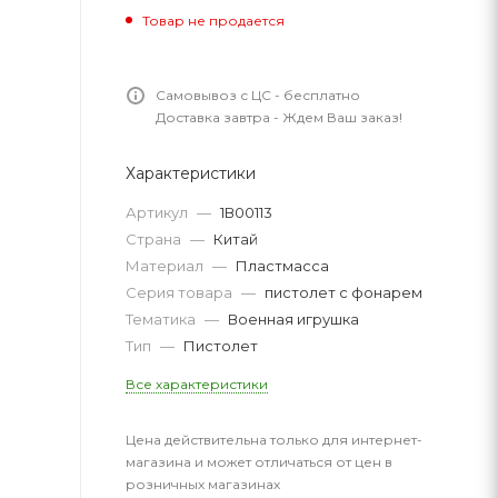
Товар не продается
Самовывоз с ЦС - бесплатно
Доставка завтра - Ждем Ваш заказ!
Характеристики
Артикул
—
1В00113
Страна
—
Китай
Материал
—
Пластмасса
Серия товара
—
пистолет с фонарем
Тематика
—
Военная игрушка
Тип
—
Пистолет
Все характеристики
Цена действительна только для интернет-
магазина и может отличаться от цен в
розничных магазинах