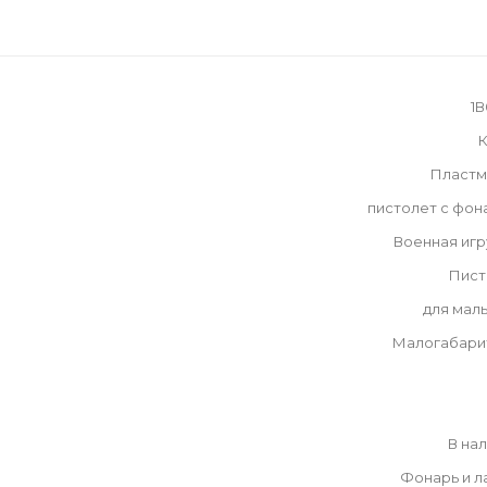
1В
К
Пластм
пистолет с фо
Военная иг
Пист
для мал
Малогабари
В на
Фонарь и л