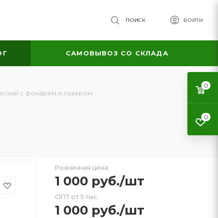
ПОИСК
ВОЙТИ
ОГ
САМОВЫВОЗ СО СКЛАДА
0
еский с фонарем и лазером
0
Розничная цена
1 000
руб.
/шт
ОПТ от 5 тыс.
1 000
руб.
/шт