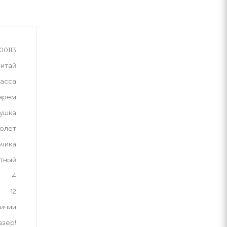
00113
итай
асса
нарем
рушка
олет
ьчика
тный
4
12
личии
азер!