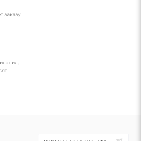
т заказу
исания,
сят