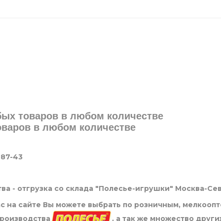
юбых товаров в любом количестве
товаров в любом количестве
-87-43
ва - отгрузка со склада "Полесье-игрушки" Москва-Се
нас на сайте Вы можете выбрать по розничным, мелкооп
производства
, а так же множество други