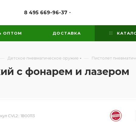
8 495 669-96-37
Ь ОПТОМ
ДОСТАВКА
КАТАЛ
—
—
Детское пневматическое оружие
Пистолет пневматич
ий с фонарем и лазером
кул CVL2::
1В00113