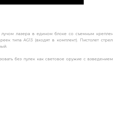
 лучом лазера в едином блоке со съемным крепле
реек типа AG13 (входят в комплект). Пистолет стре
ный.
зовать без пулек как световое оружие с взведением