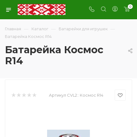
0
—
—
—
Главная
Каталог
Батарейки для игрушек
Батарейка Космос R14
Батарейка Космос
R14
Артикул CVL2::
Космос R14