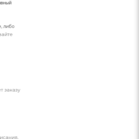
тивный
, либо
вайте
т заказу
исания,