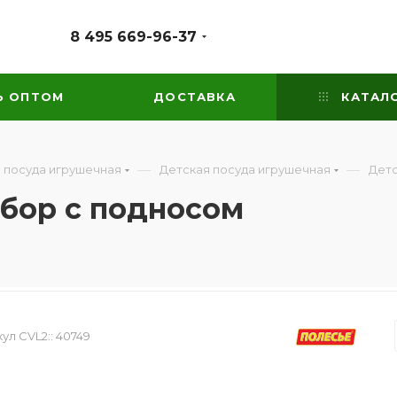
8 495 669-96-37
Ь ОПТОМ
ДОСТАВКА
КАТАЛ
—
—
 посуда игрушечная
Детская посуда игрушечная
Детс
бор с подносом
ул CVL2::
40749