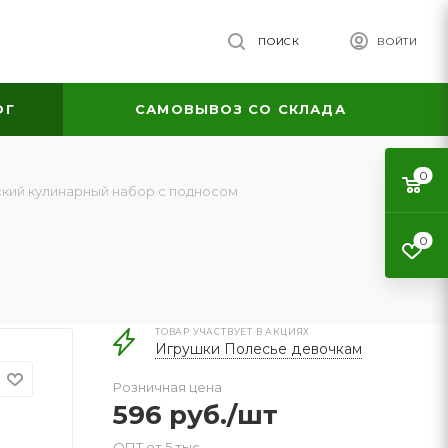
ПОИСК
ВОЙТИ
ОГ
САМОВЫВОЗ СО СКЛАДА
0
кий кулинарный набор с подносом
0
ТОВАР УЧАСТВУЕТ В АКЦИЯХ
Игрушки Полесье девочкам
Розничная цена
596
руб.
/шт
ОПТ от 5 тыс.