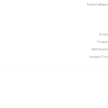
Малогабари
В на
Плане
48103440
скидка По