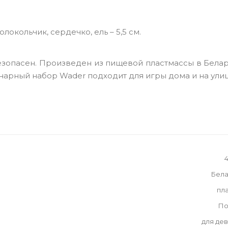
олокольчик, сердечко, ель – 5,5 см.
езопасен. Произведен из пищевой пластмассы в Бела
нарный набор Wader подходит для игры дома и на улиц
Бела
пл
По
для де