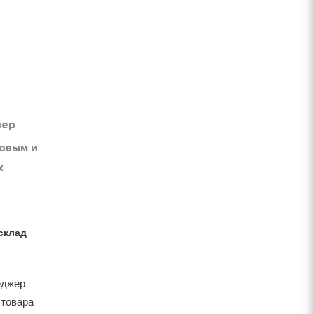
вер
товым и
х
склад
еджер
 товара