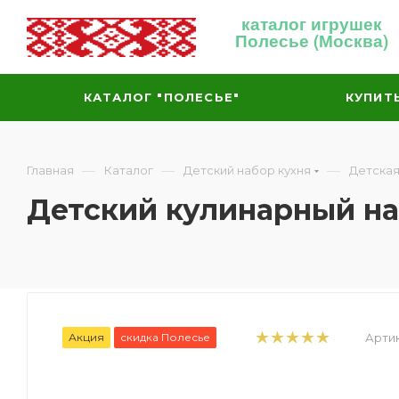
каталог игрушек
Полесье (Москва)
КАТАЛОГ "ПОЛЕСЬЕ"
КУПИТ
—
—
—
Главная
Каталог
Детский набор кухня
Детская
Детский кулинарный на
Акция
скидка Полесье
Артик