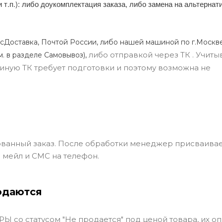
и т.п.): либо доукомплектация заказа, либо замена на альтерна
сДоставка, Почтой России, либо нашей машиной по г.Москве
либо отправкой через ТК . Учиты
м. в разделе Самовывоз),
ли иную ТК требует подготовки и поэтому возможна не
ванный заказ. После обработки менеджер присваивае
 мейл и СМС на телефон.
одаются
Ы со статусом "Не продается" под ценой товара, их оп