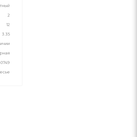
тный
2
12
3.35
личии
рная
40749
лесье