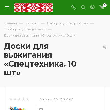
0
—
—
—
Главная
Каталог
Наборы для творчества
—
Приборы для выжигания
Доски для выжигания «Спецтехника. 10 шт»
Доски для
выжигания
«Спецтехника. 10
шт»
Артикул CVL2::
04162