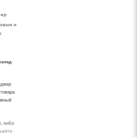
вер
товым и
х
склад
еджер
 товара
тивный
, либо
вайте