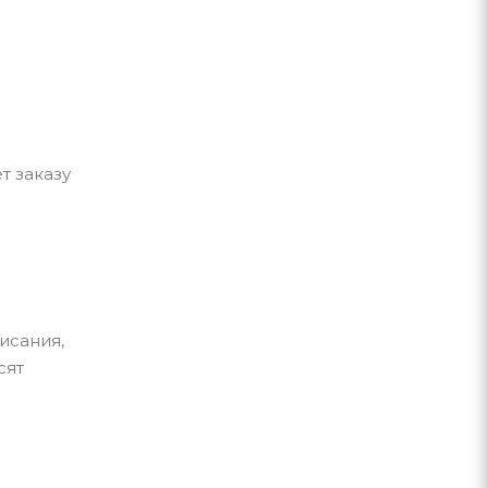
т заказу
исания,
сят