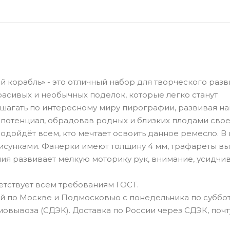
 корабль» - это отличный набор для творческого разв
асивых и необычных поделок, которые легко станут
шагать по интересному миру пирографии, развивая на
 потенциал, обрадовав родных и близких плодами сво
одойдёт всем, кто мечтает освоить данное ремесло. В
с рисунками. Фанерки имеют толщину 4 мм, трафареты 
я развивает мелкую моторику рук, внимание, усидчив
тствует всем требованиям ГОСТ.
й по Москве и Подмосковью с понедельника по суббот
овывоза (СДЭК). Доставка по России через СДЭК, почт