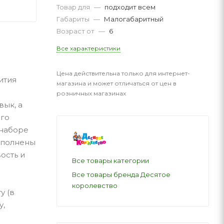
Товар для
—
подходит всем
Габариты
—
Малогабаритный
Возраст от
—
6
Все характеристики
Цена действительна только для интернет-
ития
магазина и может отличаться от цен в
розничных магазинах
вык, а
его
 наборе
выполнены
ость и
Все товары категории
Все товары бренда Десятое
королевство
у (в
у,