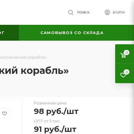
ПОИСК
ВОЙТИ
ОГ
САМОВЫВОЗ СО СКЛАДА
0
 космический корабль»
кий корабль»
0
Розничная цена
98
руб.
/шт
ОПТ от 5 тыс.
91
руб.
/шт