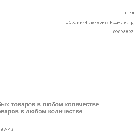
В на
ЦС Химки-Планерная Родные иг
460608803
юбых товаров в любом количестве
товаров в любом количестве
-87-43