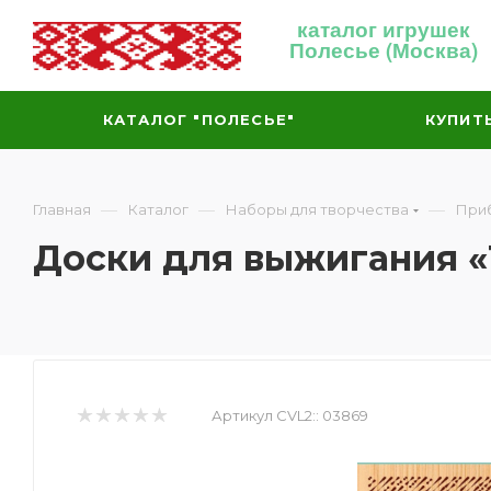
каталог игрушек
Полесье (Москва)
КАТАЛОГ "ПОЛЕСЬЕ"
КУПИТ
—
—
—
Главная
Каталог
Наборы для творчества
При
Доски для выжигания 
Артикул CVL2::
03869