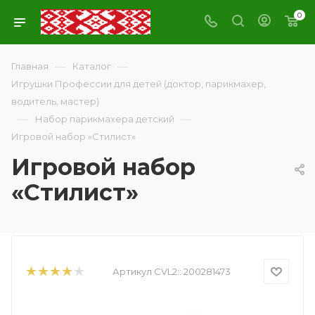
0
—
—
Главная
Каталог
Игрушки Профессии для детей (доктор, парикмахер,
водитель, мастер)
—
—
Набор парикмахера детский
Игровой набор «Стилист»
Игровой набор
«Стилист»
Артикул CVL2::
200281473