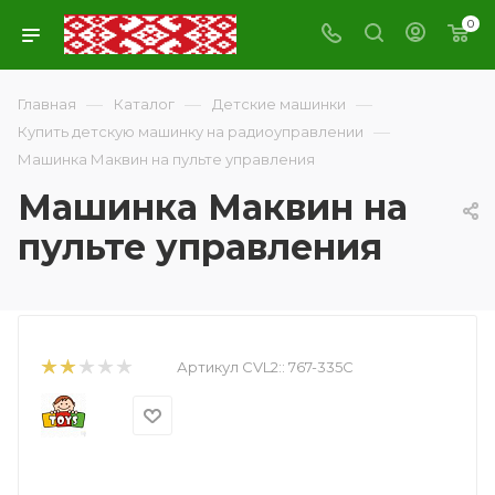
0
—
—
—
Главная
Каталог
Детские машинки
—
Купить детскую машинку на радиоуправлении
Машинка Маквин на пульте управления
Машинка Маквин на
пульте управления
Артикул CVL2::
767-335С