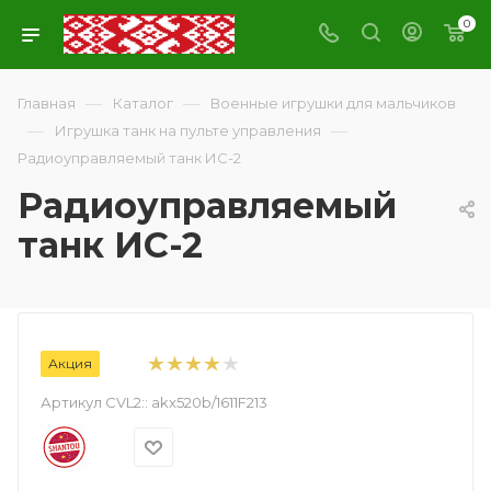
0
—
—
Главная
Каталог
Военные игрушки для мальчиков
—
—
Игрушка танк на пульте управления
Радиоуправляемый танк ИС-2
Радиоуправляемый
танк ИС-2
Акция
Артикул CVL2::
akx520b/1611F213