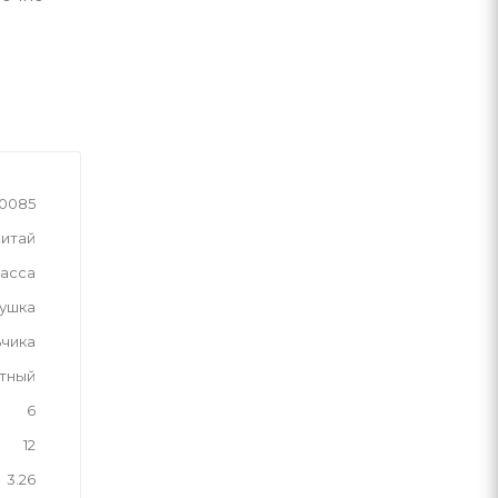
0085
итай
асса
рушка
ьчика
тный
6
12
3.26