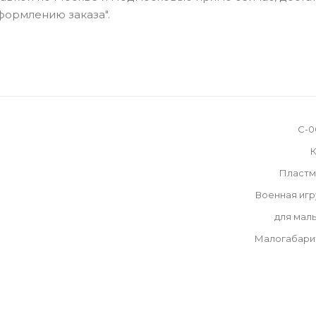
оформлению заказа".
С-0
К
Пластм
Военная иг
для мал
Малогабари