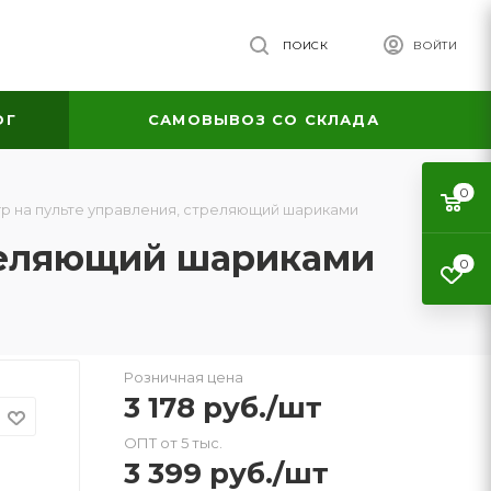
ПОИСК
ВОЙТИ
ОГ
САМОВЫВОЗ СО СКЛАДА
0
р на пульте управления, стреляющий шариками
треляющий шариками
0
Розничная цена
3 178
руб.
/шт
ОПТ от 5 тыс.
3 399
руб.
/шт