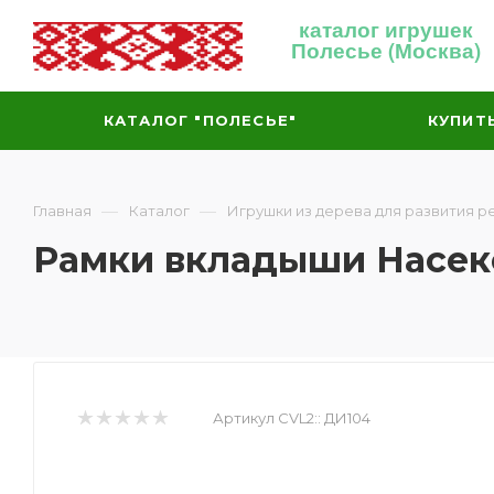
каталог игрушек
Полесье (Москва)
КАТАЛОГ "ПОЛЕСЬЕ"
КУПИТ
—
—
Главная
Каталог
Игрушки из дерева для развития р
Рамки вкладыши Насе
Артикул CVL2::
ДИ104