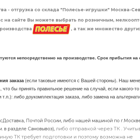
ва - отгрузка со склада "Полесье-игрушки" Москва-Се
нас на сайте Вы можете выбрать по розничным, мелкооп
производства
, а так же множество други
туются непосредственно на производстве. Срок прибытия на 
ния заказа
(если таковые имеются с Вашей стороны). Наш мен
, что бы принять правильное решение на случай, если какого-то
и т.п.): либо доукомплектация заказа, либо замена на альтерна
сДоставка, Почтой России, либо нашей машиной по г.Москве
либо отправкой через ТК . Учиты
м. в разделе Самовывоз),
ли иную ТК требует подготовки и поэтому возможна не