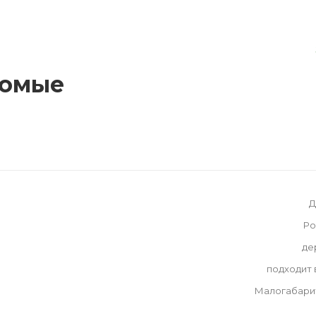
комые
Д
Ро
де
подходит
Малогабари