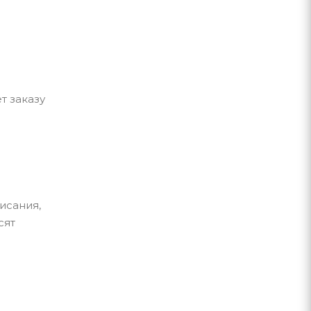
т заказу
исания,
сят