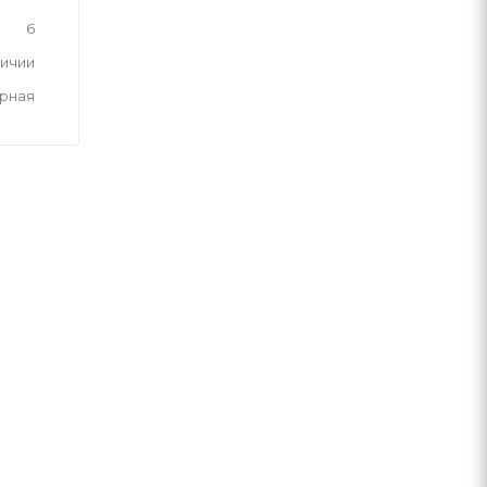
6
личии
рная