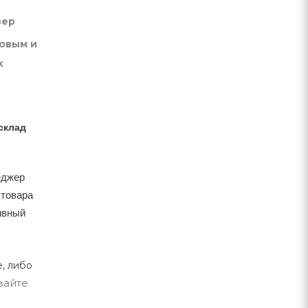
вер
товым и
х
склад
еджер
 товара
тивный
, либо
вайте