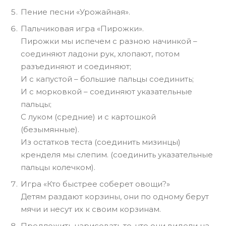
Пение песни «Урожайная».
Пальчиковая игра «Пирожки».
Пирожки мы испечем с разною начинкой –
соединяют ладони рук, хлопают, потом
разъединяют и соединяют;
И с капустой – большие пальцы соединить;
И с морковкой – соединяют указательные
пальцы;
С луком (средние) и с картошкой
(безымянные).
Из остатков теста (соединить мизинцы)
кренделя мы слепим. (соединить указательные
пальцы колечком).
Игра «Кто быстрее соберет овощи?»
Детям раздают корзины, они по одному берут
мячи и несут их к своим корзинам.
Предложить нарисовать то, что они видели на