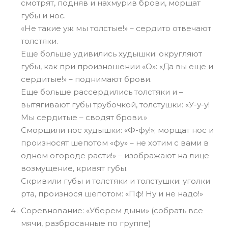
смотрят, подняв и нахмурив брови, морщат
губы и нос.
«Не такие уж мы толстые!» – сердито отвечают
толстяки.
Еще больше удивились худышки: округляют
губы, как при произношении «О»: «Да вы еще и
сердитые!» – поднимают брови.
Еще больше рассердились толстяки и –
вытягивают губы трубочкой, толстушки: «У-у-у!
Мы сердитые – сводят брови.»
Сморщили нос худышки: «Ф-фу!»; морщат нос и
произносят шепотом «фу» – не хотим с вами в
одном огороде расти!» – изображают на лице
возмущение, кривят губы.
Скривили губы и толстяки и толстушки: уголки
рта, произнося шепотом: «Пф! Ну и не надо!»
Соревнование: «Уберем дыни» (собрать все
мячи, разбросанные по группе)