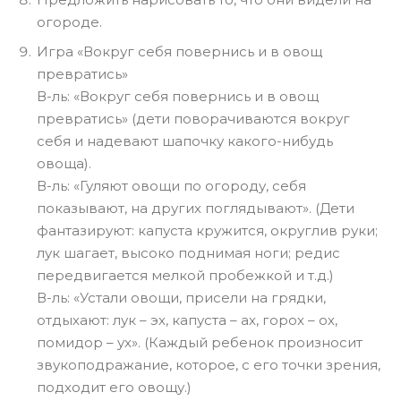
огороде.
Игра «Вокруг себя повернись и в овощ
превратись»
В-ль: «Вокруг себя повернись и в овощ
превратись» (дети поворачиваются вокруг
себя и надевают шапочку какого-нибудь
овоща).
В-ль: «Гуляют овощи по огороду, себя
показывают, на других поглядывают». (Дети
фантазируют: капуста кружится, округлив руки;
лук шагает, высоко поднимая ноги; редис
передвигается мелкой пробежкой и т.д.)
В-ль: «Устали овощи, присели на грядки,
отдыхают: лук – эх, капуста – ах, горох – ох,
помидор – ух». (Каждый ребенок произносит
звукоподражание, которое, с его точки зрения,
подходит его овощу.)