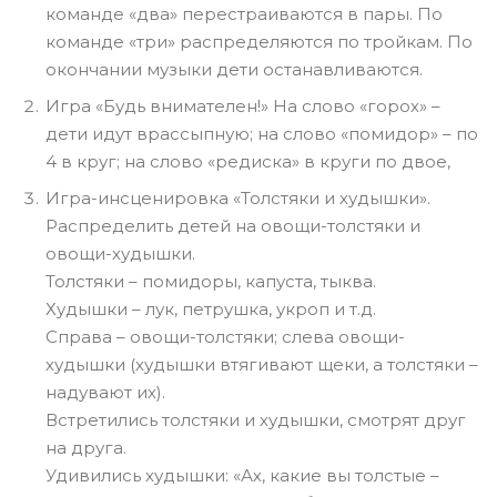
команде «два» перестраиваются в пары. По
команде «три» распределяются по тройкам. По
окончании музыки дети останавливаются.
Игра «Будь внимателен!» На слово «горох» –
дети идут врассыпную; на слово «помидор» – по
4 в круг; на слово «редиска» в круги по двое,
Игра-инсценировка «Толстяки и худышки».
Распределить детей на овощи-толстяки и
овощи-худышки.
Толстяки – помидоры, капуста, тыква.
Худышки – лук, петрушка, укроп и т.д.
Справа – овощи-толстяки; слева овощи-
худышки (худышки втягивают щеки, а толстяки –
надувают их).
Встретились толстяки и худышки, смотрят друг
на друга.
Удивились худышки: «Ах, какие вы толстые –