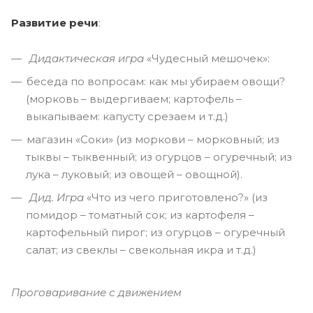
Развитие речи
:
Дидактическая игра
«Чудесный мешочек»:
беседа по вопросам: как мы убираем овощи?
(морковь – выдергиваем; картофель –
выкапываем: капусту срезаем и т.д.)
магазин «Соки» (из моркови – морковный; из
тыквы – тыквенный; из огурцов – огуречный; из
лука – луковый; из овощей – овощной).
Дид. Игра
«Что из чего приготовлено?» (из
помидор – томатный сок; из картофеля –
картофельный пирог; из огурцов – огуречный
салат; из свеклы – свекольная икра и т.д.)
Проговаривание с движением