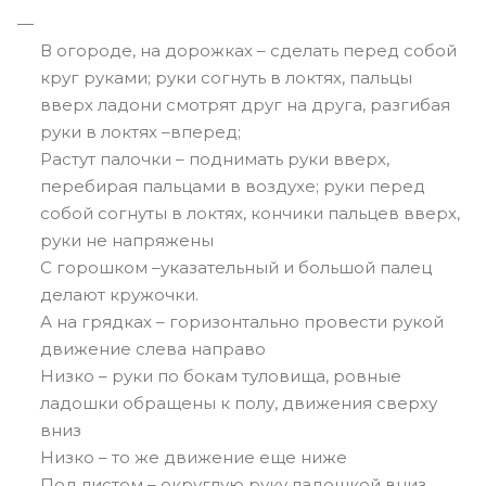
В огороде, на дорожках – сделать перед собой
круг руками; руки согнуть в локтях, пальцы
вверх ладони смотрят друг на друга, разгибая
руки в локтях –вперед;
Растут палочки – поднимать руки вверх,
перебирая пальцами в воздухе; руки перед
собой согнуты в локтях, кончики пальцев вверх,
руки не напряжены
С горошком –указательный и большой палец
делают кружочки.
А на грядках – горизонтально провести рукой
движение слева направо
Низко – руки по бокам туловища, ровные
ладошки обращены к полу, движения сверху
вниз
Низко – то же движение еще ниже
Под листом – округлую руку ладошкой вниз