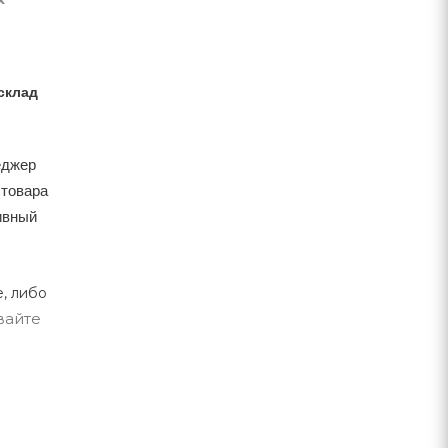
склад
еджер
 товара
тивный
, либо
вайте