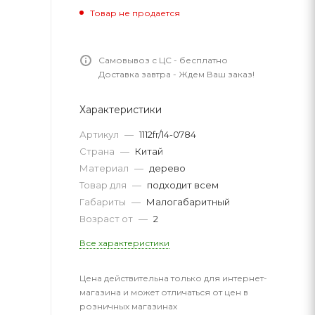
Товар не продается
Самовывоз с ЦС - бесплатно
Доставка завтра - Ждем Ваш заказ!
Характеристики
Артикул
—
1112fr/14-0784
Страна
—
Китай
Материал
—
дерево
Товар для
—
подходит всем
Габариты
—
Малогабаритный
Возраст от
—
2
Все характеристики
Цена действительна только для интернет-
магазина и может отличаться от цен в
розничных магазинах