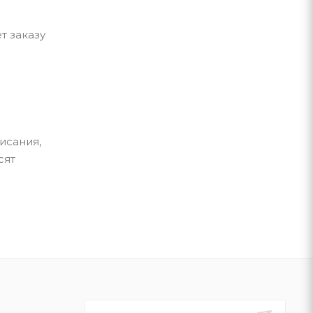
т заказу
исания,
сят