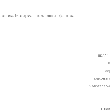
ериала. Материал подложки - фанера.
1112fr/1
К
де
подходит
Малогабари
В на