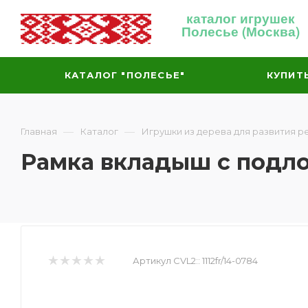
каталог игрушек
Полесье (Москва)
КАТАЛОГ "ПОЛЕСЬЕ"
КУПИТ
—
—
Главная
Каталог
Игрушки из дерева для развития р
Рамка вкладыш с подл
Артикул CVL2::
1112fr/14-0784