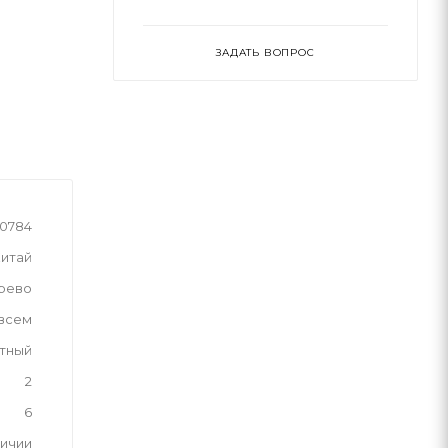
ЗАДАТЬ ВОПРОС
4-0784
итай
рево
 всем
тный
2
6
личии