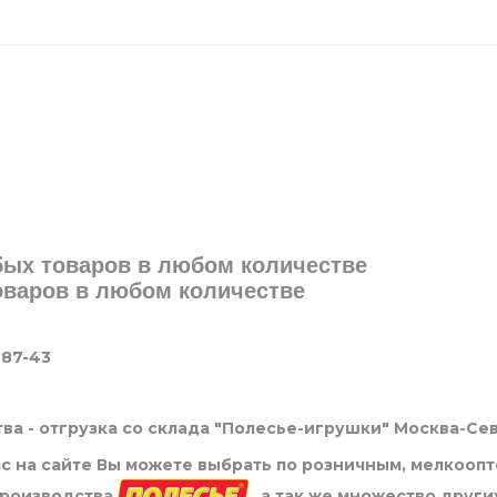
юбых товаров в любом количестве
товаров в любом количестве
-87-43
ва - отгрузка со склада "Полесье-игрушки" Москва-Се
нас на сайте Вы можете выбрать по розничным, мелкооп
производства
, а так же множество други