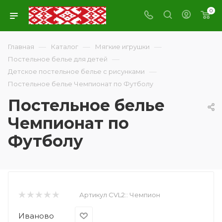
0
—
—
—
Главная
Каталог
Мягкие игрушки
—
Постельное белье для детей
—
Детское постельное белье с рисунками
Постельное белье Чемпионат по Футболу
Постельное белье
Чемпионат по
Футболу
Артикул CVL2::
Чемпион
Иваново