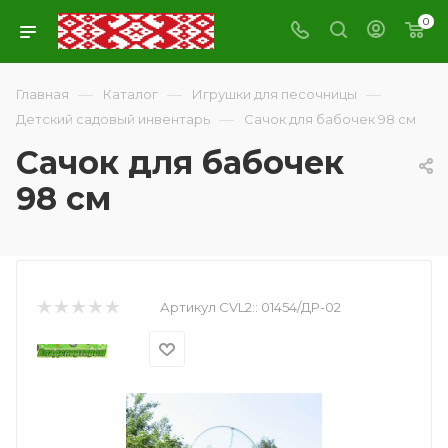
0
—
—
—
Главная
Каталог
Игрушки для песочницы
—
Детский садовый инвентарь
Сачок для бабочек 98 см
Сачок для бабочек
98 см
Артикул CVL2::
01454/ДР-02