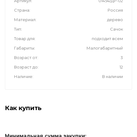
Артикул
01454/ДР-02
Страна
Россия
Материал
дерево
Тип
Сачок
Товар для
подходит всем
Габариты
Малогабаритный
Возраст от
3
Возраст до
12
Наличие
В наличии
Как купить
Минимальная сумма закупки: