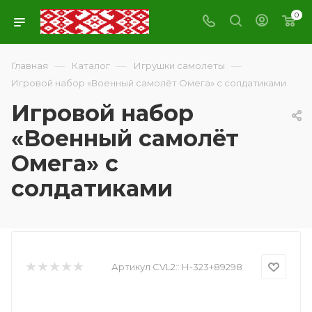
0
—
—
—
Главная
Каталог
Игрушки самолеты
Игровой набор «Военный самолёт Омега» с солдатиками
Игровой набор
«Военный самолёт
Омега» с
солдатиками
Артикул CVL2::
Н-323+89298