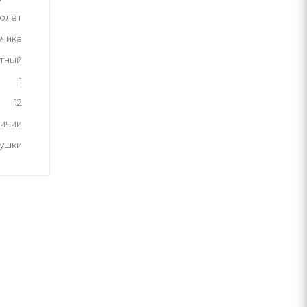
олёт
ьчика
тный
1
12
личии
рушки