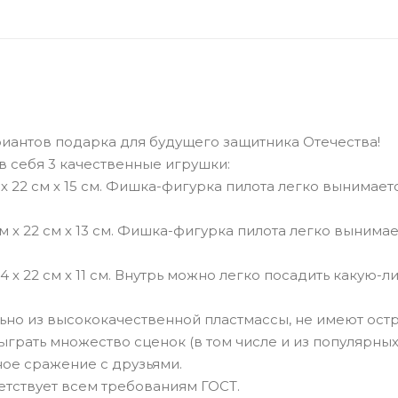
риантов подарка для будущего защитника Отечества!
 себя 3 качественные игрушки:
 х 22 см х 15 см. Фишка-фигурка пилота легко вынимает
см х 22 см х 13 см. Фишка-фигурка пилота легко вынимае
 х 22 см х 11 см. Внутрь можно легко посадить какую-л
но из высококачественной пластмассы, не имеют остр
грать множество сценок (в том числе и из популярны
ное сражение с друзьями.
тствует всем требованиям ГОСТ.