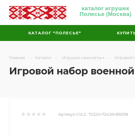
каталог игрушек
Полесье (Москва)
КАТАЛОГ "ПОЛЕСЬЕ"
КУПИТ
—
—
—
Главная
Каталог
Игрушки самолеты
Игровой 
Игровой набор военной
Артикул CVL2::
72320+72436+89298