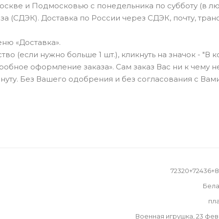
оскве и Подмосковью с понедельника по субботу (в л
а (СДЭК). Доставка по России через СДЭК, почту, тра
ню «Доставка».
о (если нужно больше 1 шт.), кликнуть на значок - "В к
бное оформление заказа». Сам заказ Вас ни к чему н
нуту. Без Вашего одобрения и без согласования с Вами
72320+72436+
Бела
пл
Военная игрушка, 23 фе