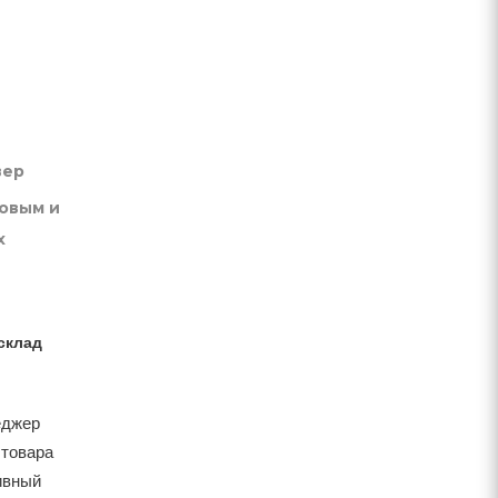
вер
товым и
х
склад
еджер
 товара
тивный