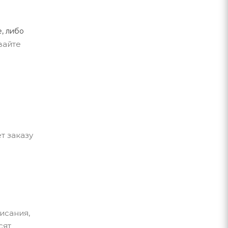
, либо
вайте
т заказу
исания,
сят