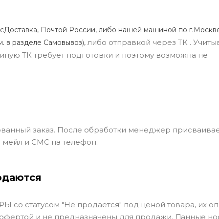
сДоставка, Почтой России, либо нашей машиной по г.Москве
либо отправкой через ТК . Учиты
м. в разделе Самовывоз),
ли иную ТК требует подготовки и поэтому возможна не
ванный заказ. После обработки менеджер присваивае
 мейл и СМС на телефон.
одаются
Ы со статусом "Не продается" под ценой товара, их оп
 офертой и не предназначены для продажи. Данные но