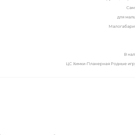
Сам
для мал
Малогабари
В на
ЦС Химки-Планерная Родные иг