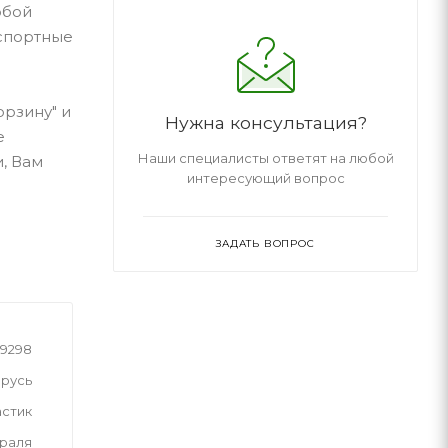
юбой
нспортные
орзину" и
Нужна консультация?
е
Наши специалисты ответят на любой
, Вам
интересующий вопрос
ЗАДАТЬ ВОПРОС
89298
русь
астик
враля