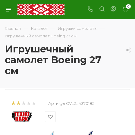
0
—
—
—
Главная
Каталог
Игрушки самолеты
Игрушечный самолет Boeing 27 см
Игрушечный
самолет Boeing 27
см
Артикул CVL2::
4370185