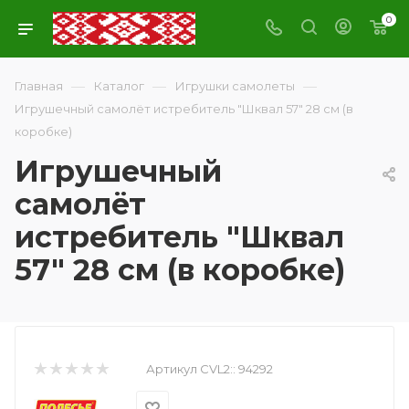
0
—
—
—
Главная
Каталог
Игрушки самолеты
Игрушечный самолёт истребитель "Шквал 57" 28 см (в
коробке)
Игрушечный
самолёт
истребитель "Шквал
57" 28 см (в коробке)
Артикул CVL2::
94292