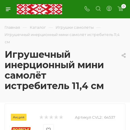
0
—
—
—
Главная
Каталог
Игрушки самолеты
Игрушечный инерционный мини самолёт истребитель 11,4
см
Игрушечный
инерционный мини
самолёт
истребитель 11,4 см
Акция
Артикул CVL2::
64537