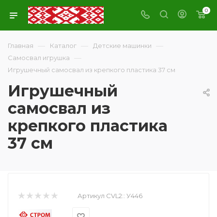
0
—
—
—
Главная
Каталог
Детские машинки
—
Самосвал игрушка
Игрушечный самосвал из крепкого пластика 37 см
Игрушечный
самосвал из
крепкого пластика
37 см
Артикул CVL2::
У446