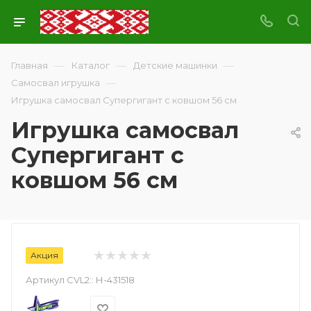
—
—
—
Главная
Каталог
Детские машинки
—
Самосвал игрушка
Игрушка самосвал Супергигант с ковшом 56 см
Игрушка самосвал
Супергигант с
ковшом 56 см
Акция
Артикул CVL2::
Н-431518