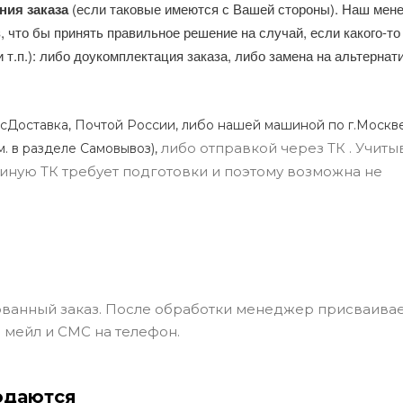
ния заказа
(если таковые имеются с Вашей стороны). Наш мен
, что бы принять правильное решение на случай, если какого-то
и т.п.): либо доукомплектация заказа, либо замена на альтерна
сДоставка, Почтой России, либо нашей машиной по г.Москве
либо отправкой через ТК . Учиты
м. в разделе Самовывоз),
ли иную ТК требует подготовки и поэтому возможна не
ванный заказ. После обработки менеджер присваивае
 мейл и СМС на телефон.
одаются