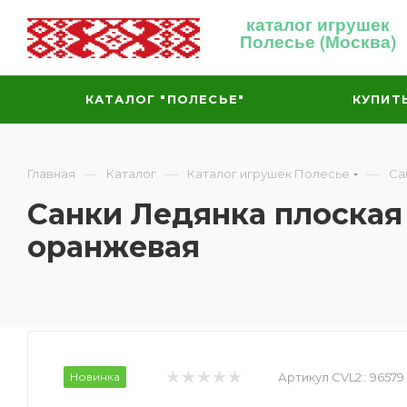
каталог игрушек
Полесье (Москва)
КАТАЛОГ "ПОЛЕСЬЕ"
КУПИТ
—
—
—
Главная
Каталог
Каталог игрушек Полесье
Са
Санки Ледянка плоская
оранжевая
Новинка
Артикул CVL2::
96579