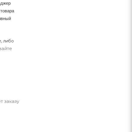
еджер
 товара
тивный
, либо
вайте
т заказу