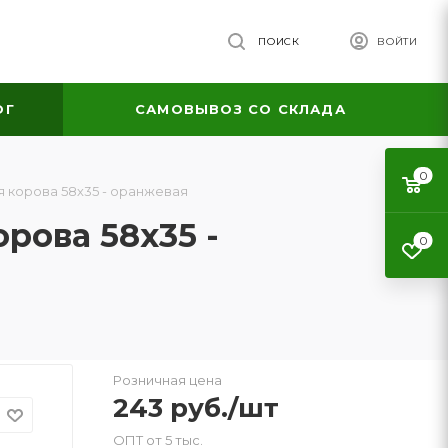
ПОИСК
ВОЙТИ
ОГ
САМОВЫВОЗ СО СКЛАДА
0
 корова 58х35 - оранжевая
рова 58х35 -
0
Розничная цена
243
руб.
/шт
ОПТ от 5 тыс.