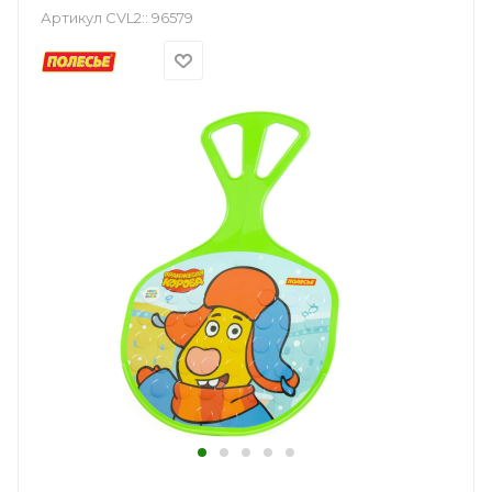
Артикул CVL2::
96579