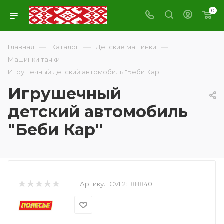
0
—
—
—
Главная
Каталог
Детские машинки
—
Машинки тачки
Игрушечный детский автомобиль "Беби Кар"
Игрушечный
детский автомобиль
"Беби Кар"
Артикул CVL2::
88840