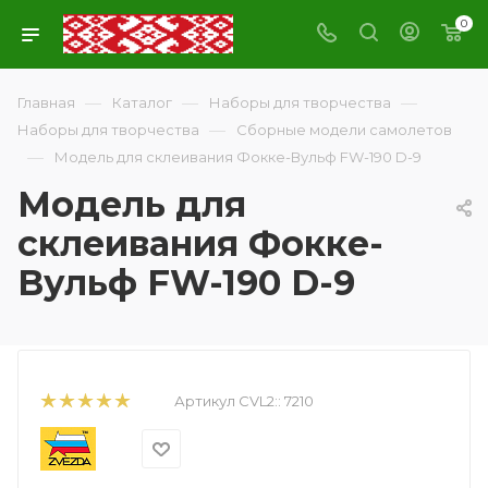
0
—
—
—
Главная
Каталог
Наборы для творчества
—
Наборы для творчества
Сборные модели самолетов
—
Модель для склеивания Фокке-Вульф FW-190 D-9
Модель для
склеивания Фокке-
Вульф FW-190 D-9
Артикул CVL2::
7210