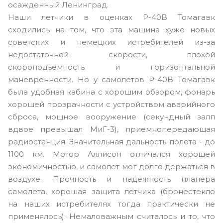
осажденный Ленинград.
Наши летчики в оценках P-40B Томагавк
сходились на том, что эта машина хуже новых
советских и немецких истребителей из-за
недостаточной скорости, плохой
скороподьемность и горизонтальной
маневренности. Но у самолетов P-40B Томагавк
была удобная кабина с хорошим обзором, фонарь
хорошей прозрачности с устройством аварийного
сброса, мощное вооружение (секундный залп
вдвое превышал МиГ-3), приемнопередающая
радиостанция. Значительная дальность полета - до
1100 км. Мотор Аллисон отличался хорошей
экономичностью, и самолет мог долго держаться в
воздухе. Прочность и надежность планера
самолета, хорошая защита летчика (бронестекло
на наших истребителях тогда практически не
применялось). Немаловажным считалось и то, что