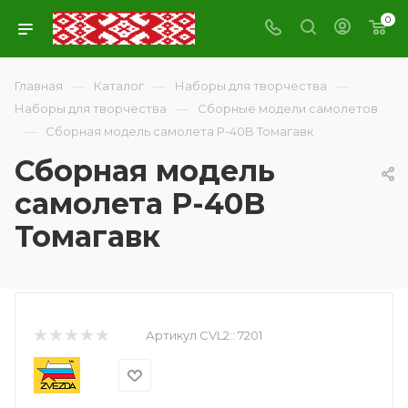
0
—
—
—
Главная
Каталог
Наборы для творчества
—
Наборы для творчества
Сборные модели самолетов
—
Сборная модель самолета P-40B Томагавк
Сборная модель
самолета P-40B
Томагавк
Артикул CVL2::
7201