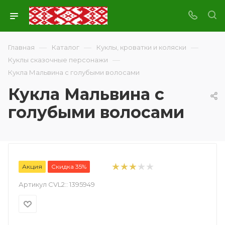
—
—
—
Главная
Каталог
Куклы, кроватки и коляски
—
Куклы сказочные персонажи
Кукла Мальвина с голубыми волосами
Кукла Мальвина с
голубыми волосами
Акция
Скидка 35%
Артикул CVL2::
1395949