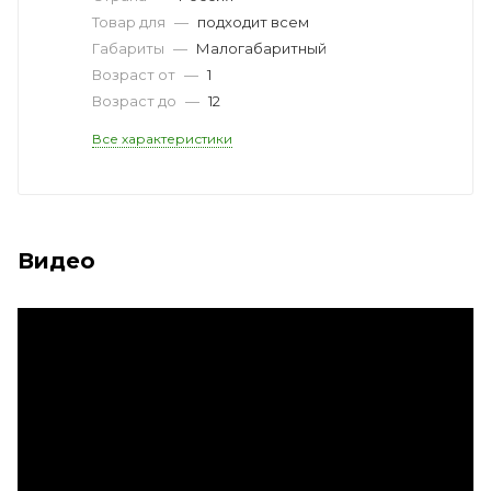
Товар для
—
подходит всем
Габариты
—
Малогабаритный
Возраст от
—
1
Возраст до
—
12
Все характеристики
Видео