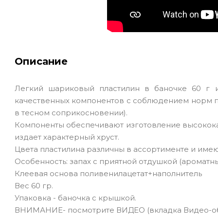
Описание
Легкий шариковый пластилин в баночке 60 г и
качественных компонентов с соблюдением норм по 
в тесном соприкосновении).
Компоненты обеспечивают изготовление высокока
издает характерный хруст.
Цвета пластилина различны в ассортименте и имею
Особенность: запах с приятной отдушкой (ароматны
Клеевая основа поливенилацетат+наполнитель
Вес 60 гр.
Упаковка - баночка с крышкой.
ВНИМАНИЕ- посмотрите ВИДЕО (вкладка Видео-об