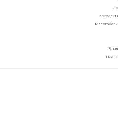
Ро
подходит
Малогабари
В на
Плане