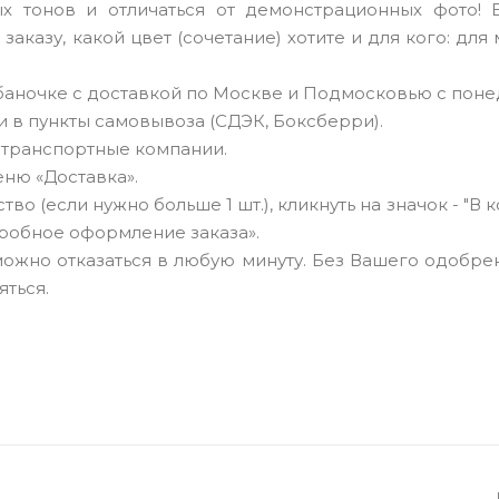
х тонов и отличаться от демонстрационных фото! 
аказу, какой цвет (сочетание) хотите и для кого: для 
баночке с доставкой по Москве и Подмосковью с пон
и в пункты самовывоза (СДЭК, Боксберри).
, транспортные компании.
ню «Доставка».
о (если нужно больше 1 шт.), кликнуть на значок - "В к
робное оформление заказа».
 можно отказаться в любую минуту. Без Вашего одобре
яться.