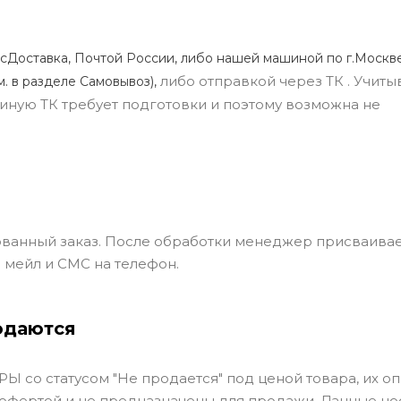
сДоставка, Почтой России, либо нашей машиной по г.Москве
либо отправкой через ТК . Учиты
м. в разделе Самовывоз),
ли иную ТК требует подготовки и поэтому возможна не
ванный заказ. После обработки менеджер присваивае
 мейл и СМС на телефон.
одаются
Ы со статусом "Не продается" под ценой товара, их оп
 офертой и не предназначены для продажи. Данные но