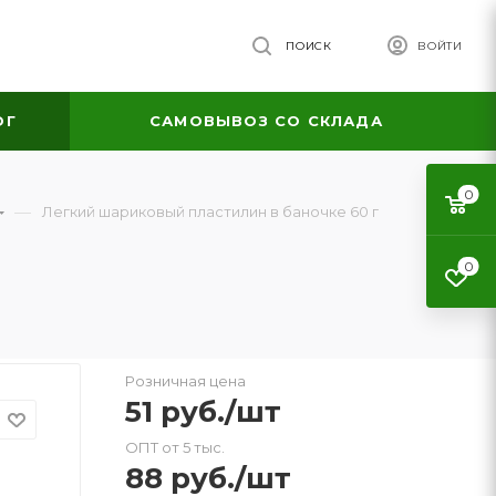
ПОИСК
ВОЙТИ
ОГ
САМОВЫВОЗ СО СКЛАДА
0
—
Легкий шариковый пластилин в баночке 60 г
0
Розничная цена
51
руб.
/шт
ОПТ от 5 тыс.
88
руб.
/шт