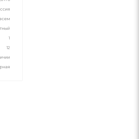
ссия
 всем
тный
1
12
личии
рная