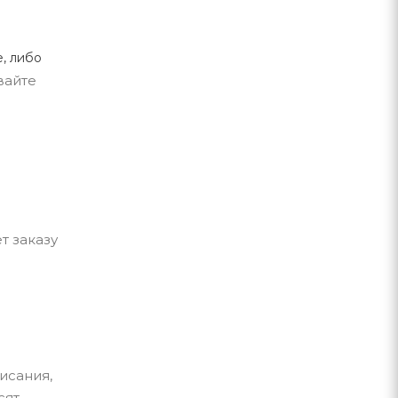
, либо
вайте
т заказу
исания,
сят