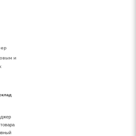
вер
товым и
х
склад
еджер
 товара
тивный