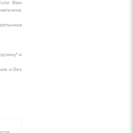
Если Вам
мальчика,
едельника
орзину" и
ния и без
ВЛ76