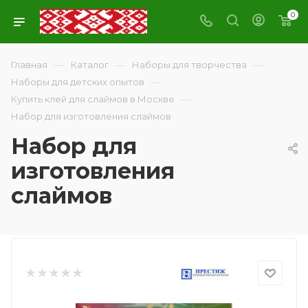
0
—
—
—
Главная
Каталог
Наборы для творчества
—
Наборы для детских опытов
—
Купить клей для слаймов в Москве
Набор для изготовления слаймов
Набор для
изготовления
слаймов