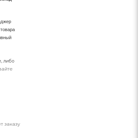
еджер
 товара
тивный
, либо
вайте
т заказу