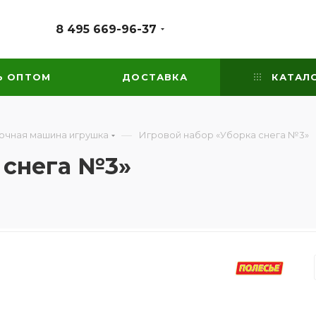
8 495 669-96-37
Ь ОПТОМ
ДОСТАВКА
КАТАЛ
—
очная машина игрушка
Игровой набор «Уборка снега №3»
 снега №3»