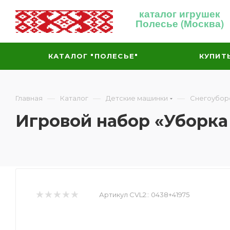
каталог игрушек
Полесье (Москва)
КАТАЛОГ "ПОЛЕСЬЕ"
КУПИТ
—
—
—
Главная
Каталог
Детские машинки
Снегоубор
Игровой набор «Уборка
Артикул CVL2::
0438+41975