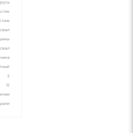
русь
астик
стиж
свал
шины
освал
ьчика
тный
2
12
личии
рушки