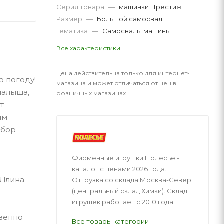
Серия товара
—
машинки Престиж
Размер
—
Большой самосвал
Тематика
—
Самосвалы машины
Все характеристики
Цена действительна только для интернет-
ю погоду!
магазина и может отличаться от цен в
малыша,
розничных магазинах
т
им
абор
Фирменные игрушки Полесье -
каталог с ценами 2026 года.
 Длина
Отгрузка со склада Москва-Север
(центральный склад Химки). Склад
игрушек работает с 2010 года.
твенно
Все товары категории