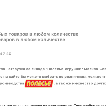
юбых товаров в любом количестве
товаров в любом количестве
-87-43
ва - отгрузка со склада "Полесье-игрушки" Москва-Се
нас на сайте Вы можете выбрать по розничным, мелкооп
производства
, а так же множество други
туются непосредственно на производстве. Срок прибытия на 