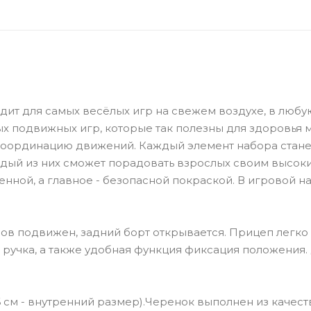
ит для самых весёлых игр на свежем воздухе, в любу
 подвижных игр, которые так полезны для здоровья 
е координацию движений. Каждый элемент набора стане
ждый из них сможет порадовать взрослых своим высок
енной, а главное - безопасной покраской. В игровой н
зов подвижен, задний борт открывается. Прицеп легко
ручка, а также удобная функция фиксация положения.
х16 см - внутренний размер).Черенок выполнен из качес