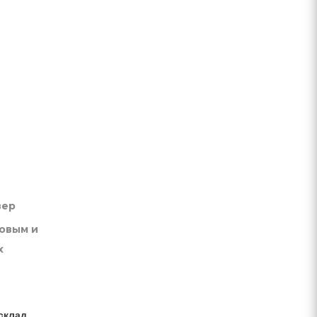
вер
товым и
х
склад