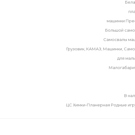
Бела
пл
машинки Пре
Большой само
Самосвалы ма
Грузовик, КАМАЗ, Машинки, Сам
для мал
Малогабари
В на
ЦС Химки-Планерная Родные иг