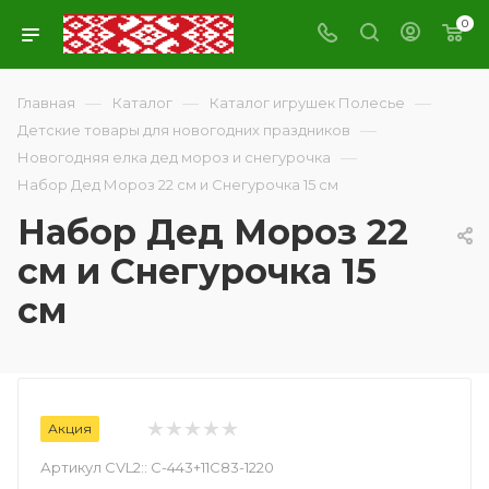
0
—
—
—
Главная
Каталог
Каталог игрушек Полесье
—
Детские товары для новогодних праздников
—
Новогодняя елка дед мороз и снегурочка
Набор Дед Мороз 22 см и Снегурочка 15 см
Набор Дед Мороз 22
см и Снегурочка 15
см
Акция
Артикул CVL2::
С-443+11С83-1220