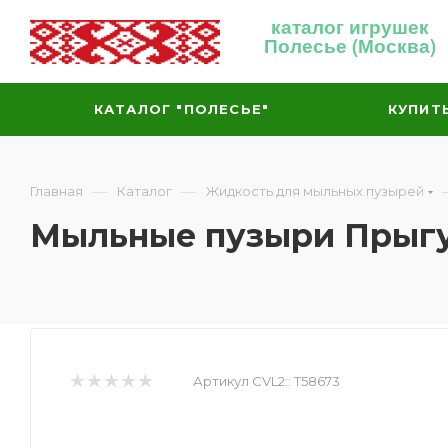
каталог игрушек
Полесье (Москва)
КАТАЛОГ "ПОЛЕСЬЕ"
КУПИТ
—
—
Главная
Каталог
Жидкость для мыльных пузырей
Мыльные пузыри Прыгу
Артикул CVL2::
Т58673