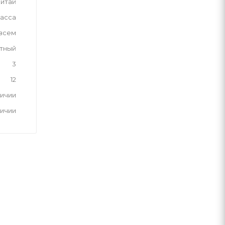
итай
асса
 всем
тный
3
12
личии
личии