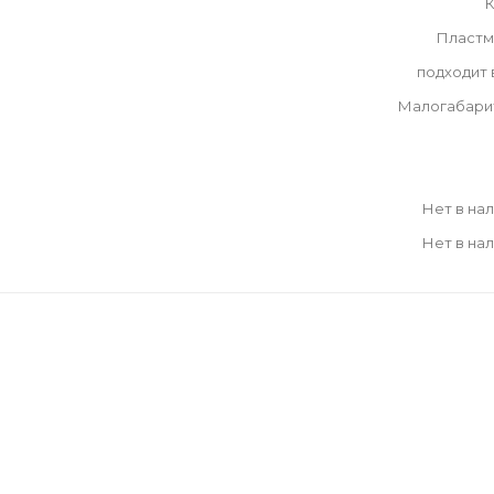
К
Пластм
подходит
Малогабари
Нет в на
Нет в на