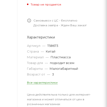
Товар не продается
Самовывоз с ЦС - бесплатно
Доставка завтра - Ждем Ваш заказ!
Характеристики
Артикул
—
Т58673
Страна
—
Китай
Материал
—
Пластмасса
Товар для
—
подходит всем
Габариты
—
Малогабаритный
Возраст от
—
3
Все характеристики
Цена действительна только для интернет-
магазина и может отличаться от цен в
розничных магазинах