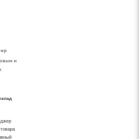
вер
товым и
х
склад
еджер
 товара
тивный