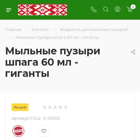
0
—
—
Главная
Каталог
Жидкость для мыльных пузырей
—
Мыльные пузыри шпага 60 мл - гиганты
Мыльные пузыри
шпага 60 мл -
гиганты
Акция
Артикул CVL2::
S-00103