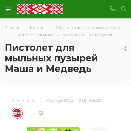
—
—
Главная
Каталог
Жидкость для мыльных пузырей
—
Пистолет для мыльных пузырей Маша и Медведь
Пистолет для
мыльных пузырей
Маша и Медведь
Артикул CVL2::
n036-h24020r